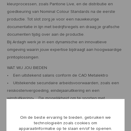
kleurprocessen, zoals Pantone Live, en de distributie en
goedkeuring van Nominal Colour Standards na de eerste
productie. Tot slot zorg je voor een nauwkeurige
documentatie in lijn met bedrijfsregels en draag je grafische
documenten tijdig over aan de productie.
Bij Ardagh werk je in een dynamische en innovatieve
omgeving waarin jouw expertise bijdraagt aan hoogwaardige
printoplossingen.
WAT WIJ JOU BIEDEN
• Een uitstekend salaris conform de CAO Metalektro
• Uitstekende secundaire arbeidsvoorwaarden, zoals een
reiskostenvergoeding, eindejaaruitkering en een
winstuitkering• De mogelijkheid om te sporten met
begeleiding en 1 vrije dag per jaar te besteden aan duurzame
inzetbaarheid
Om de beste ervaring te bieden, gebruiken we
• Opleidingsmogelijkheden en volop mogelijkheden om
technologieën zoals cookies om
apparaatinformatie op te slaan en/of te openen.
jezelf verder te ontwikkelen en door te groeien