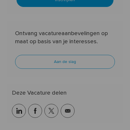
(verplicht)
Ontvang vacatureaanbevelingen op
maat op basis van je interesses.
Aan de slag
Deze Vacature delen
linkedin
facebook
twitter
share
via
mail