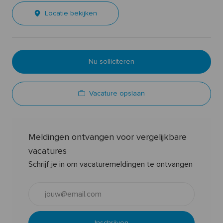
Locatie bekijken
Nu solliciteren
Vacature opslaan
Meldingen ontvangen voor vergelijkbare
vacatures
Schrijf je in om vacaturemeldingen te ontvangen
E-
mailadres
invoeren
Inschrijven