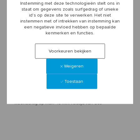
Instemming met deze technologieën stelt ons in
• Fijne werkomgeving, samenwerken met leuke collega's bij
staat om gegevens zoals surfgedrag of unieke
een internationale onderneming met veel uitdaging en
id's op deze site te verwerken. Het niet
instemmen met of intrekken van instemming kan
afwisseling
een negatieve invloed hebben op bepaalde
kenmerken en functies.
WAT JIJ MEEBRENGT
• Een aantoonbaar MBO+ werk- en denkniveau eventueel
Voorkeuren bekijken
aangevuld met werkervaring in een soortgelijke functie
• Beheersing van de Nederlandse taal in woord en geschrift
Weigeren
• Ervaring met MS Word, PowerPoint, Excel, Teams, Outlook.
• Kennis van de Adobe Software Suite is een pre.
Toestaan
• Eigenschappen als teamspeler, denken in oplossingen,
positieve mindset, flexibel, aanpakken
• Woonachtig op max. 45 min. reistijd van Oss