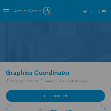
Skip to main content
Language
Dutch
(0)
selected
-
Graphics Coordinator
Oss, Netherlands
Admin & General Services
Nu solliciteren
Vacature opslaan