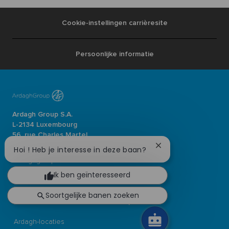
Cookie-instellingen carrièresite
Persoonlijke informatie
Ardagh Group S.A.
L-2134 Luxembourg
56, rue Charles Martel
Luxembourg
Chatbot-
Hoi ! Heb je interesse in deze baan?
melding
ardaghgroup.com
sluiten
Ik ben geïnteresseerd
Vacatures bekijken
Soortgelijke banen zoeken
Word lid van onze Talent Community
Ardagh-locaties