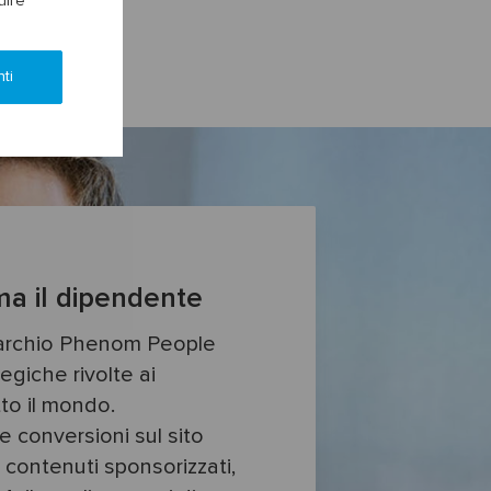
uire
ti
ma il dipendente
marchio Phenom People
tegiche rivolte ai
to il mondo.
e conversioni sul sito
 contenuti sponsorizzati,