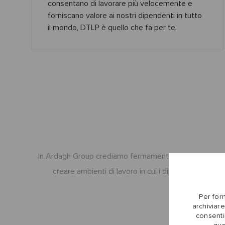
consentano di lavorare più velocemente e
forniscano valore ai nostri dipendenti in tutto
il mondo, DTLP è quello che fa per te.
In Ardagh Group crediamo fermamente che il successo de
creare ambienti di lavoro in cui i dipendenti si se
Per forn
archiviare
consenti