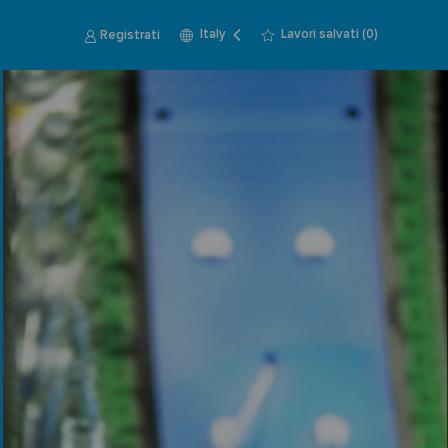
Language
Italian
Registrati
Lavori salvati
(0)
Italy
i
selected