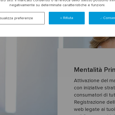
sto sito. Il mancato consenso o la revoca dello stesso possono infl
negativamente su determinate caratteristiche e funzioni.
Cosa dicono i nostri dipendenti
Rifiuta
Consen
isualizza preferenze
Mentalità Pri
Attivazione del 
con iniziative stra
consumatori di tut
Registrazione dell
web legate ai tuoi