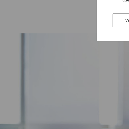
que
V