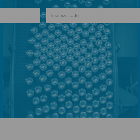
li
Inserisci
sede