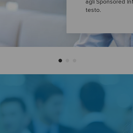
agli Sponsored InM
testo.