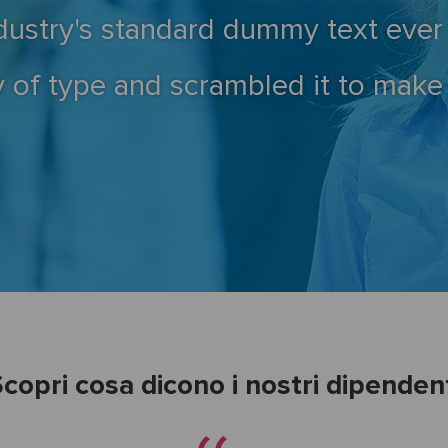
dustry's standard dummy text ever
y of type and scrambled it to mak
copri cosa dicono i nostri dipenden