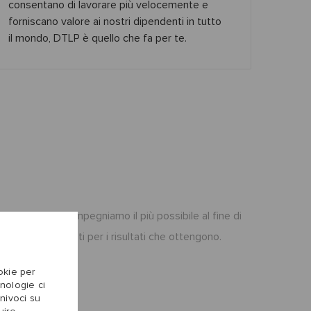
consentano di lavorare più velocemente e
forniscano valore ai nostri dipendenti in tutto
il mondo, DTLP è quello che fa per te.
no parte. Ci impegniamo il più possibile al fine di
à e siano premiati per i risultati che ottengono.
ookie per
cnologie ci
nivoci su