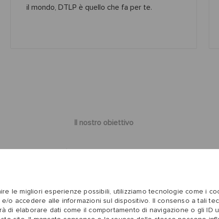
il mondo, DTLP è quello che fa per te.
Il nostro obiettivo
lla nostra attività dipenda dal successo delle persone che ne fan
ntano apprezzati, possano lavorare al massimo delle loro potenzialit
ire le migliori esperienze possibili, utilizziamo tecnologie come i c
 e/o accedere alle informazioni sul dispositivo. Il consenso a tali te
rà di elaborare dati come il comportamento di navigazione o gli ID u