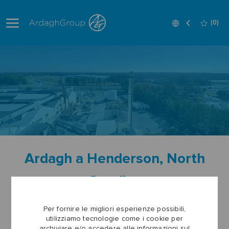
Skip to main content
Language
Italian
(0)
selected
-
Ardagh a Henderson, North
Carolina
Per fornire le migliori esperienze possibili,
Visualizza tutti i lavori
utilizziamo tecnologie come i cookie per
archiviare e/o accedere alle informazioni sul