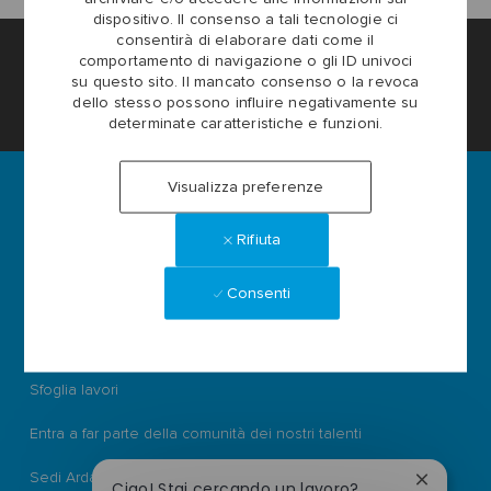
dispositivo. Il consenso a tali tecnologie ci
consentirà di elaborare dati come il
Impostazioni dei cookie del sito Lavora con noi
comportamento di navigazione o gli ID univoci
su questo sito. Il mancato consenso o la revoca
dello stesso possono influire negativamente su
Informazioni personali
determinate caratteristiche e funzioni.
Visualizza preferenze
Rifiuta
Ardagh Group S.A.
L-2134 Luxembourg
56, rue Charles Martel
Consenti
Luxembourg
ardaghgroup.com
Sfoglia lavori
Entra a far parte della comunità dei nostri talenti
Sedi Ardagh
Chiudi
Ciao! Stai cercando un lavoro?