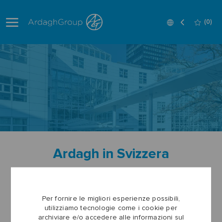
Skip to main content
Language
Italian
(0)
selected
-
Ardagh in Svizzera
Per fornire le migliori esperienze possibili,
Visualizza tutti i lavori
utilizziamo tecnologie come i cookie per
archiviare e/o accedere alle informazioni sul