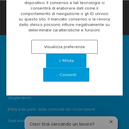
dispositivo. Il consenso a tali tecnologie ci
consentirà di elaborare dati come il
Impostazioni dei cookie del sito Lavora con noi
comportamento di navigazione o gli ID univoci
su questo sito. Il mancato consenso o la revoca
dello stesso possono influire negativamente su
Informazioni personali
determinate caratteristiche e funzioni.
Visualizza preferenze
Rifiuta
Ardagh Group S.A.
L-2134 Luxembourg
56, rue Charles Martel
Consenti
Luxembourg
ardaghgroup.com
Sfoglia lavori
Entra a far parte della comunità dei nostri talenti
Sedi Ardagh
Chiudi
Ciao! Stai cercando un lavoro?
la