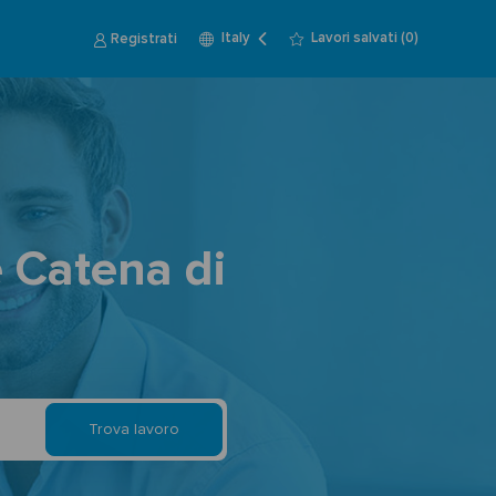
Language
Italian
Registrati
Lavori salvati
(0)
Italy
i
selected
 Catena di
Trova lavoro