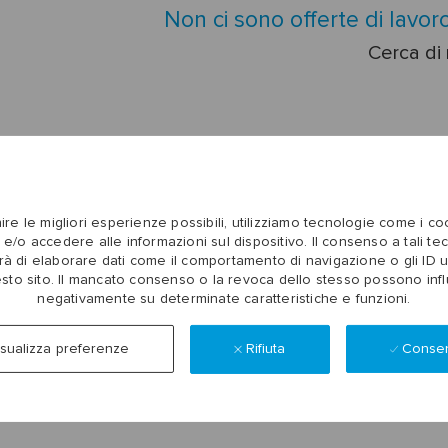
Non ci sono offerte di lavoro p
Cerca di
ire le migliori esperienze possibili, utilizziamo tecnologie come i c
 e/o accedere alle informazioni sul dispositivo. Il consenso a tali te
rà di elaborare dati come il comportamento di navigazione o gli ID u
sto sito. Il mancato consenso o la revoca dello stesso possono infl
negativamente su determinate caratteristiche e funzioni.
Rifiuta
Consen
isualizza preferenze