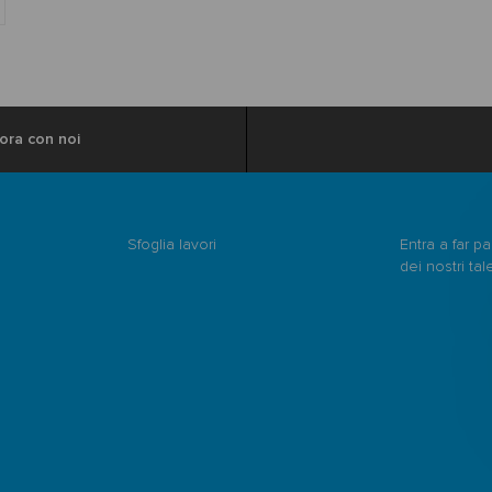
vora con noi
Sfoglia lavori
Entra a far p
dei nostri tal