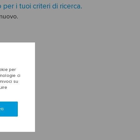
er i tuoi criteri di ricerca.
 nuovo.
ookie per
cnologie ci
nivoci su
uire
ti