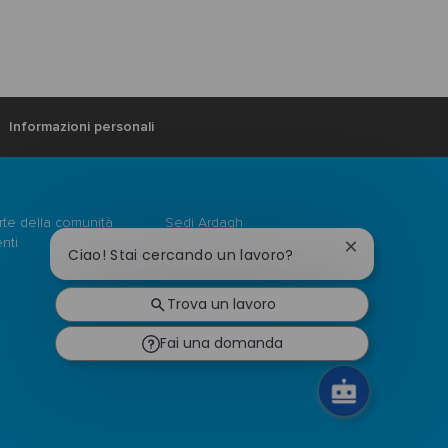
Informazioni personali
arte della comunità
Sedi Ardagh
enti
Chiudi
Ciao! Stai cercando un lavoro?
la
notifica
Trova un lavoro
del
chatbot
Fai una domanda