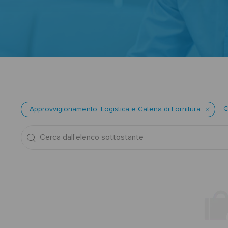
C
Approvvigionamento, Logistica e Catena di Fornitura
Cerca
dall'elenco
sottostante