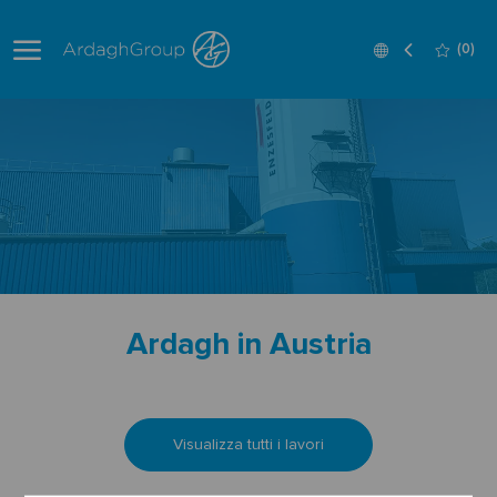
Skip to main content
Language
Italian
(0)
selected
-
Ardagh in Austria
Visualizza tutti i lavori