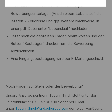
Informationen eintragen. Die vollständigen
Bewerbungsunterlagen (Anschreiben, Lebenslauf, die
letzten 2 Zeugnisse und ggf. weitere Nachweise) in
einer pdf-Datei unter "Lebenslauf" hochladen
Jetzt noch die gestellten Fragen beantworten und den
Button "Bestätigen" drücken, um die Bewerbung
abzuschicken.
Eine Eingangsbestätigung wird per E-Mail zugeschickt.
Noch Fragen zur Stelle oder der Bewerbung?
Unsere Ansprechpartnerin Susann Singh steht unter der
Telefonnummer 04554 / 904-107 oder per E-Mail
unter
Susann.Singh@ardaghgroup.com
gerne zur Verfügung.