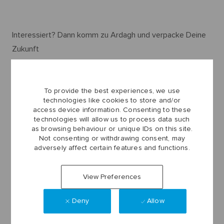
Interessiert? Dann komm zu Ardagh und verpacke Deine
Zukunft
Die Bewerbung geht ganz einfach wie folgt:
Unter "Language" die Spracheinstellung "Deutsch"
To provide the best experiences, we use
technologies like cookies to store and/or
auswählen.
access device information. Consenting to these
Den Button "Jetzt bewerben" am Ende dieser Seite
technologies will allow us to process data such
as browsing behaviour or unique IDs on this site.
drücken
Not consenting or withdrawing consent, may
Auf "Erstellen Sie ein Konto“ klicken und sich mit den
adversely affect certain features and functions.
persönlichen Daten für ein Benutzerkonto registrieren.
Der Benutzername und das eigene Passwort
View Preferences
ermöglichen es, jederzeit den aktuellen Status der
Deny
Allow
Bewerbung zu verfolgen.
Das Kandidatenprofil: hier bitte die persönlichen