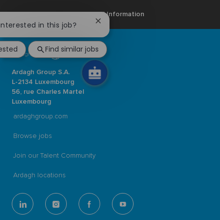
Personal Information
Close
interested in this job?
chatbot
notification
rested
Find similar jobs
Ardagh Group S.A.
L-2134 Luxembourg
56, rue Charles Martel
Luxembourg
ardaghgroup.com
Browse jobs
Join our Talent Community
Ardagh locations
follow