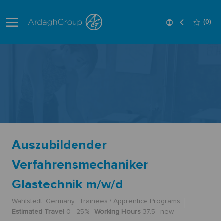
Skip to main content
Language
English
(0)
selected
-
Auszubildender
Verfahrensmechaniker
Glastechnik m/w/d
Wahlstedt, Germany
Trainees / Apprentice Programs
Estimated Travel
0 - 25%
Working Hours
37.5
new