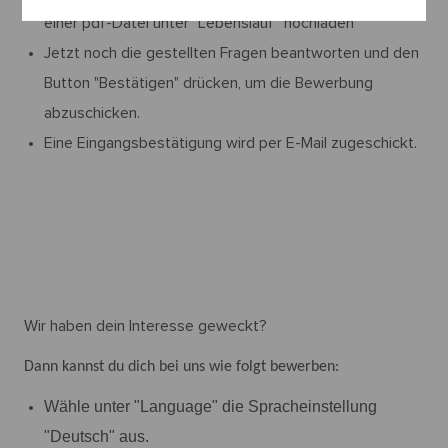
einer pdf-Datei unter "Lebenslauf" hochladen
Jetzt noch die gestellten Fragen beantworten und den
Button "Bestätigen" drücken, um die Bewerbung
abzuschicken.
Eine Eingangsbestätigung wird per E-Mail zugeschickt.
Wir haben dein Interesse geweckt?
Dann kannst du dich bei uns wie folgt bewerben:
Wähle unter "Language" die Spracheinstellung
"Deutsch" aus.