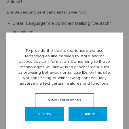
Zukunft
Die Bewerbung geht ganz einfach wie folgt:
Unter "Language" die Spracheinstellung "Deutsch"
auswählen.
Den Button "Jetzt bewerben" am Ende dieser Seite
drücken
To provide the best experiences, we use
technologies like cookies to store and/or
Auf "Erstellen Sie ein Konto“ klicken und sich mit den
access device information. Consenting to these
persönlichen Daten für ein Benutzerkonto registrieren.
technologies will allow us to process data such
as browsing behaviour or unique IDs on this site.
Der Benutzername und das eigene Passwort
Not consenting or withdrawing consent, may
adversely affect certain features and functions.
ermöglichen es, jederzeit den aktuellen Status der
Bewerbung zu verfolgen.
View Preferences
Das Kandidatenprofil: hier bitte die persönlichen
Informationen eintragen. Die vollständigen
Deny
Allow
Bewerbungsunterlagen (Anschreiben, Lebenslauf, die
letzten 2 Zeugnisse und ggf. weitere Nachweise) in