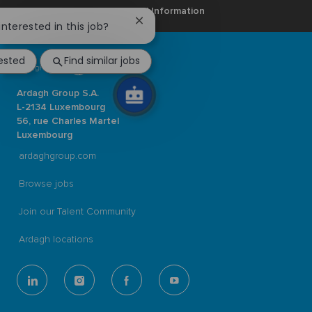
Personal Information
Close
interested in this job?
chatbot
notification
rested
Find similar jobs
Ardagh Group S.A.
L-2134 Luxembourg
56, rue Charles Martel
Luxembourg
ardaghgroup.com
Browse jobs
Join our Talent Community
Ardagh locations
follow
us