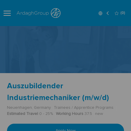
Skip to main content
Language
English
(0)
selected
-
Auszubildender
Industriemechaniker (m/w/d)
Neuenhagen, Germany
Trainees / Apprentice Programs
Estimated Travel
0 - 25%
Working Hours
37.5
new
Apply Now