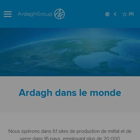
Skip to main content
Language
French
(0)
selected
-
Ardagh dans le monde
Nous opérons dans 61 sites de production de métal et de
verre dans 16 pays, employant plus de 20 000