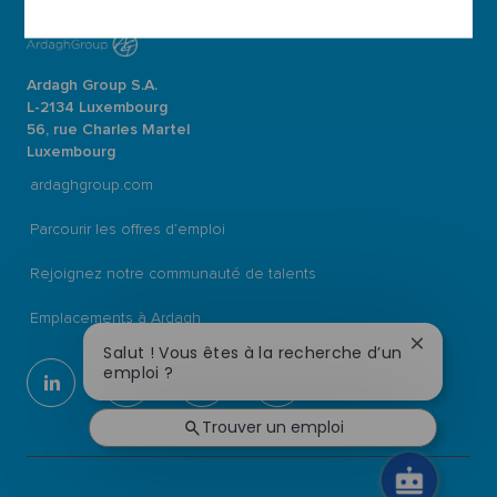
Ardagh Group S.A.
L-2134 Luxembourg
56, rue Charles Martel
Luxembourg
ardaghgroup.com
Parcourir les offres d’emploi
Rejoignez notre communauté de talents
Emplacements à Ardagh
Fermer
Salut ! Vous êtes à la recherche d’un
la
emploi ?
follow
notificati
du
us
Trouver un emploi
chatbot
Separator