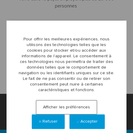
personnes
Pour offrir les meilleures expériences, nous
utilisons des technologies telles que les
cookies pour stocker et/ou accéder aux
informations de l’appareil. Le consentement à
ces technologies nous permettra de traiter des
données telles que le comportement de
navigation ou les identifiants uniques sur ce site.
career-
États-Unis D’Amérique
level
Le fait de ne pas consentir ou de retirer son
consentement peut nuire à certaines
caractéristiques et fonctions.
Paramètres des cookies du site carrière
Afficher les préférences
Renseignements personnels
Refuser
Accepter