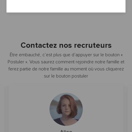
extra Morbi at extra ornare tortor, in porttitor sem ?
Contactez nos recruteurs
Être embauché, c’est plus que d’appuyer sur le bouton «
Postuler ». Vous saurez comment rejoindre notre famille et
ferez partie de notre famille au moment où vous cliquerez
sur le bouton postuler