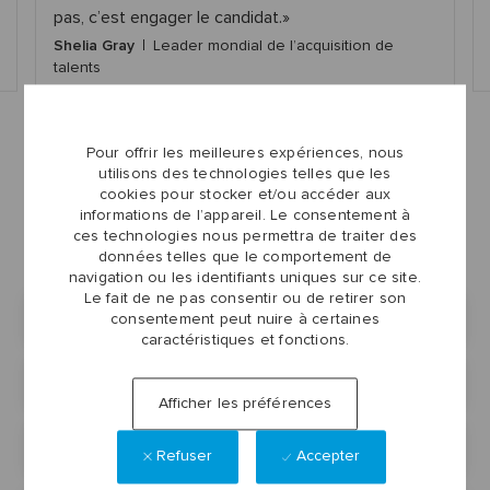
pas, c’est engager le candidat.
Shelia Gray
Leader mondial de l’acquisition de
talents
Pour offrir les meilleures expériences, nous
utilisons des technologies telles que les
cookies pour stocker et/ou accéder aux
informations de l’appareil. Le consentement à
ces technologies nous permettra de traiter des
Lorum Ipsum
données telles que le comportement de
navigation ou les identifiants uniques sur ce site.
Le fait de ne pas consentir ou de retirer son
Lorem ipsum dolor sit amet, consectetur?
consentement peut nuire à certaines
caractéristiques et fonctions.
Pellentesque hendrerit tristique consectetur ?
Afficher les préférences
Morbi at ornare tortor, in porttitor sem ?
Refuser
Accepter