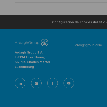
Configuración de cookies del sitio
ardaghgroup.com
Ardagh Group S.A.
L-2134 Luxembourg
56, rue Charles Martel
Luxembourg
follow
us
Separator