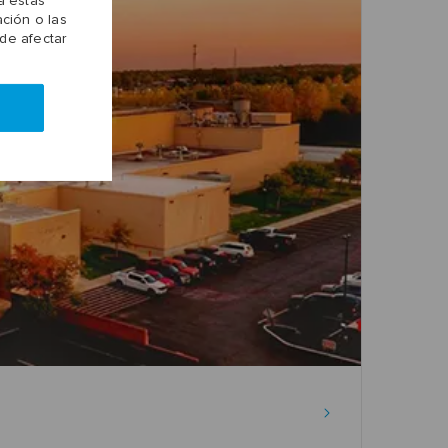
a estas
ción o las
ede afectar
r
career-
level