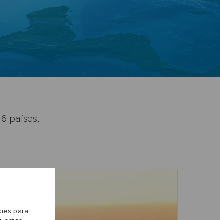
6 países,
kies para