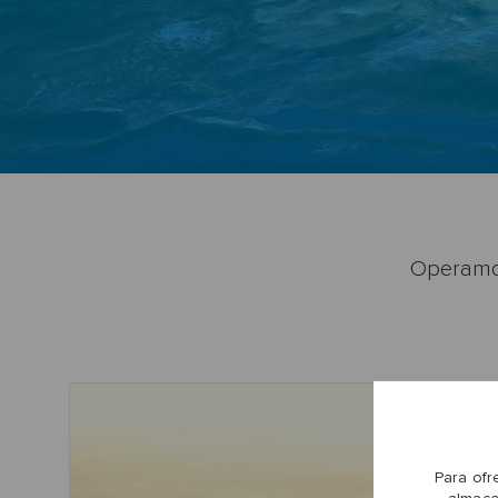
Operamos
Para ofr