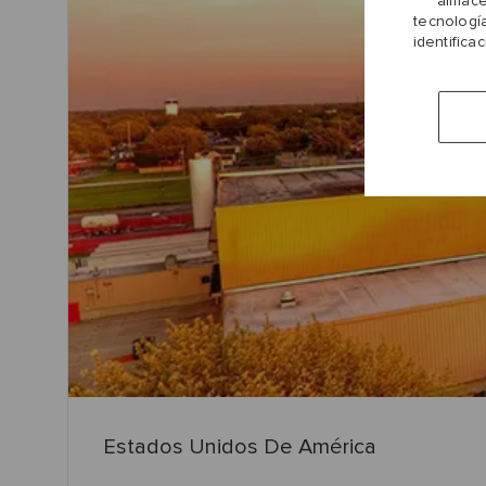
almace
tecnologí
identifica
Estados Unidos De América