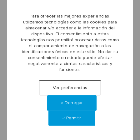
No hay empleos para sus
Para ofrecer las mejores experiencias,
utilizamos tecnologías como las cookies para
criterios de búsqueda.
almacenar y/o acceder a la información del
Por favor, busque de nuevo.
dispositivo. El consentimiento a estas
tecnologías nos permitirá procesar datos como
el comportamiento de navegación o las
identificaciones únicas en este sitio. No dar su
consentimiento o retirarlo puede afectar
negativamente a ciertas características y
Crear alerta de empleo
funciones.
Ver preferencias
Use los filtros de búsqueda para refinar arriba y
obtener mejores alertas de empleo.
Denegar
Required
Dirección de correo electrónico
Permitir