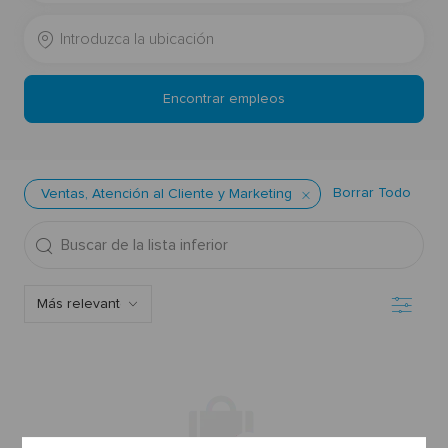
del
Introduzca
puesto
la
ubicación
Encontrar empleos
Borrar Todo
Ventas, Atención al Cliente y Marketing
Buscar
de
la
Filtro
lista
inferior