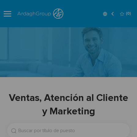
Skip to main content
Language
Spanish
(0)
selected
-
Ventas, Atención al Cliente
y Marketing
Buscar
título