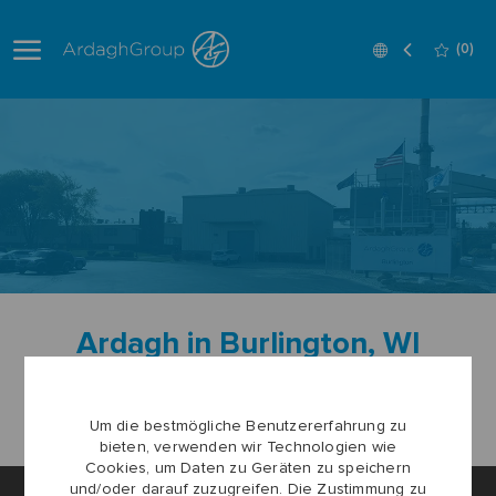
Skip to main content
Language
German
(0)
selected
-
Ardagh in Burlington, WI
Alle Stellen anzeigen
Um die bestmögliche Benutzererfahrung zu
bieten, verwenden wir Technologien wie
Cookies, um Daten zu Geräten zu speichern
und/oder darauf zuzugreifen. Die Zustimmung zu