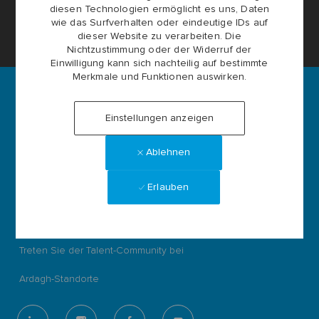
Cookie-Einstellungen der Karriereseite
diesen Technologien ermöglicht es uns, Daten
wie das Surfverhalten oder eindeutige IDs auf
dieser Website zu verarbeiten. Die
Persönliche Daten
Nichtzustimmung oder der Widerruf der
Einwilligung kann sich nachteilig auf bestimmte
Merkmale und Funktionen auswirken.
Einstellungen anzeigen
Ardagh Group S.A.
L-2134 Luxembourg
Ablehnen
56, rue Charles Martel
Luxembourg
Erlauben
ardaghgroup.com
Stellen durchsuchen
Treten Sie der Talent-Community bei
Ardagh-Standorte
follow