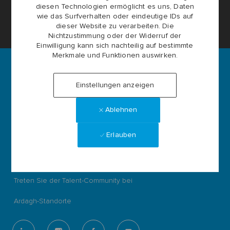
Cookie-Einstellungen der Karriereseite
diesen Technologien ermöglicht es uns, Daten
wie das Surfverhalten oder eindeutige IDs auf
dieser Website zu verarbeiten. Die
Persönliche Daten
Nichtzustimmung oder der Widerruf der
Einwilligung kann sich nachteilig auf bestimmte
Merkmale und Funktionen auswirken.
Einstellungen anzeigen
Ardagh Group S.A.
L-2134 Luxembourg
Ablehnen
56, rue Charles Martel
Luxembourg
Erlauben
ardaghgroup.com
Stellen durchsuchen
Treten Sie der Talent-Community bei
Ardagh-Standorte
follow