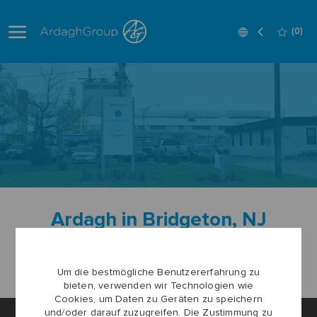
Skip to main content
Language
German
(0)
selected
-
Ardagh in Bridgeton, NJ
Alle Stellen anzeigen
Um die bestmögliche Benutzererfahrung zu
bieten, verwenden wir Technologien wie
Cookies, um Daten zu Geräten zu speichern
und/oder darauf zuzugreifen. Die Zustimmung zu