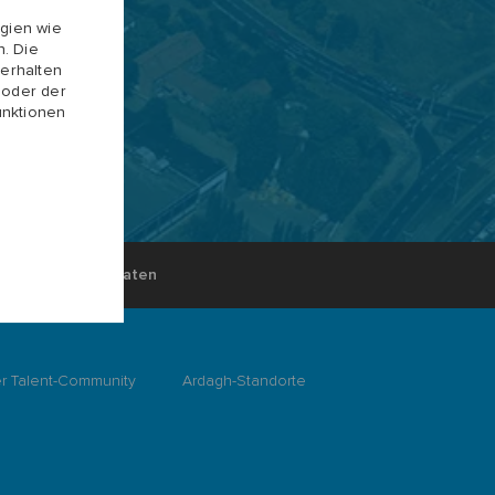
gien wie
. Die
erhalten
 oder der
unktionen
Persönliche Daten
er Talent-Community
Ardagh-Standorte