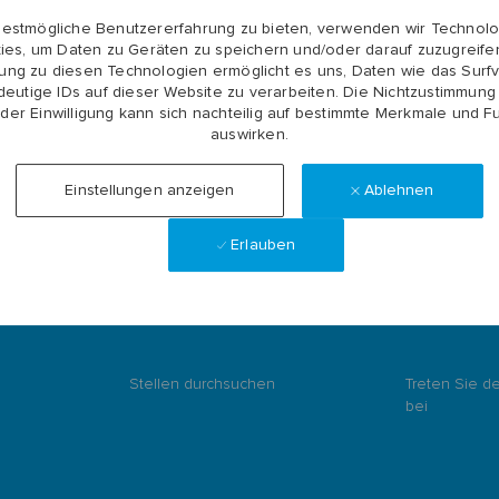
bestmögliche Benutzererfahrung zu bieten, verwenden wir Technolo
Alle Stellen anzeigen
ies, um Daten zu Geräten zu speichern und/oder darauf zuzugreifen
ng zu diesen Technologien ermöglicht es uns, Daten wie das Surfv
deutige IDs auf dieser Website zu verarbeiten. Die Nichtzustimmung
 der Einwilligung kann sich nachteilig auf bestimmte Merkmale und F
auswirken.
Ablehnen
Einstellungen anzeigen
Erlauben
reseite
Stellen durchsuchen
Treten Sie d
bei