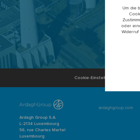
Um die 
Cook
Zustimmu
oder ein
Widerruf
Cookie-Einstellungen der Karrie
ardaghgroup.com
Ardagh Group S.A.
L-2134 Luxembourg
56, rue Charles Martel
Luxembourg