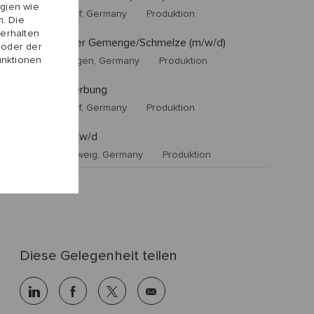
gien wie
Hermsdorf, Germany
Produktion
. Die
erhalten
Tagesmeister Gemenge/Schmelze (m/w/d)
 oder der
unktionen
Neuenhagen, Germany
Produktion
Initiativbewerbung
Hermsdorf, Germany
Produktion
Einrichter m/w/d
Braunschweig, Germany
Produktion
Diese Gelegenheit teilen
linkedin
facebook
twitter
share
via