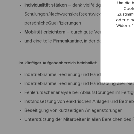
Um die 
Individualität stärken
– dank vielfältiger Weiterbildung
Cook
Schulungen,Nachwuchskräfteentwicklung, Leadership-
Zustimmu
oder ein
persönlicheQualifizierungen
Widerruf
Mobilität erleichtern
– durch gute Verkehrsanbindung,
und eine tolle
Firmenkantine
, in der der Koch noch wir
Ihr künftiger Aufgabenbereich beinhaltet:
Inbetriebnahme, Bedienung und Handhabung aller Masc
Inbetriebnahme, Bedienung und Handhabung aller Ne
Fehlerursachenanalyse bei Ablaufstörungen im Ferti
Instandsetzung von elektrischen Anlagen und Betrieb
Beseitigung von kurzzeitigen Anlagenstörungen
Unterstützung der Mitarbeiter in allen Bereichen de