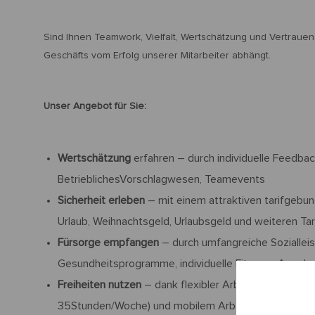
Sind Ihnen Teamwork, Vielfalt, Wertschätzung und Vertrauen 
Geschäfts vom Erfolg unserer Mitarbeiter abhängt.
Unser Angebot für Sie:
Wertschätzung
erfahren – durch individuelle Feedb
BetrieblichesVorschlagwesen, Teamevents
Sicherheit erleben
– mit einem attraktiven tarifgebu
Urlaub, Weihnachtsgeld, Urlaubsgeld und weiteren Tar
Fürsorge empfangen
– durch umfangreiche Soziallei
Gesundheitsprogramme, individuelle Fitness- Angeb
Freiheiten nutzen
– dank flexibler Arbeitszeitmodell
35Stunden/Woche) und mobilem Arbeiten in bestimm