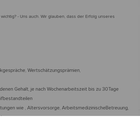
wichtig? - Uns auch. Wir glauben, dass der Erfolg unseres
ackgespräche, Wertschätzungsprämien,
ndenen Gehalt, je nach Wochenarbeitszeit bis zu 30Tage
ifbestandteilen
stungen wie , Altersvorsorge, ArbeitsmedizinischeBetreuung,
ote
e/Wahlarbeitszeit (31,5 Stunden/Woche oder
ten Positionen