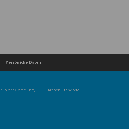
Persönliche Daten
er Talent-Community
Ardagh-Standorte