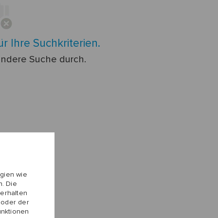
ür Ihre Suchkriterien.
 andere Suche durch.
gien wie
. Die
erhalten
 oder der
unktionen