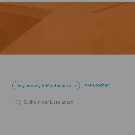
Alle Löschen
Engineering & Maintenance
Suche
in
der
Liste