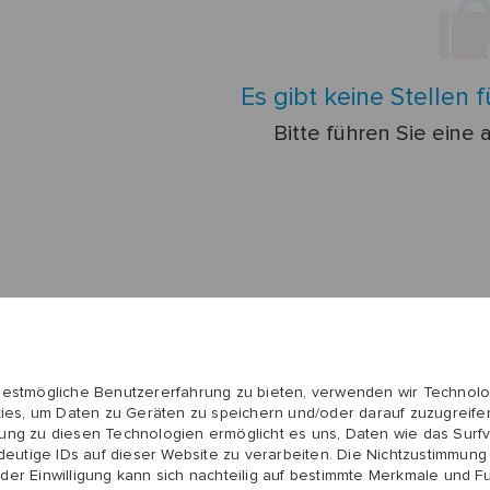
unten
Es gibt keine Stellen f
Bitte führen Sie eine
bestmögliche Benutzererfahrung zu bieten, verwenden wir Technolo
ies, um Daten zu Geräten zu speichern und/oder darauf zuzugreifen
ng zu diesen Technologien ermöglicht es uns, Daten wie das Surfv
deutige IDs auf dieser Website zu verarbeiten. Die Nichtzustimmung
 der Einwilligung kann sich nachteilig auf bestimmte Merkmale und F